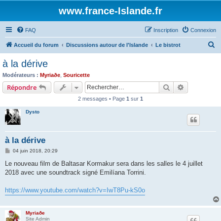
www.france-Islande.fr
FAQ
Inscription
Connexion
R
Accueil du forum
Discussions autour de l'Islande
Le bistrot
e
à la dérive
c
Modérateurs :
Myriaðe
,
Souricette
h
Rechercher
Recherche 
Répondre
e
2 messages • Page
1
sur
1
r
Dysto
c
h
à la dérive
e
M
04 juin 2018, 20:29
r
e
s
Le nouveau film de Baltasar Kormakur sera dans les salles le 4 juillet
s
2018 avec une soundtrack signé Emilíana Torrini.
a
g
e
https://www.youtube.com/watch?v=IwT8Pu-kS0o
Myriaðe
Site Admin