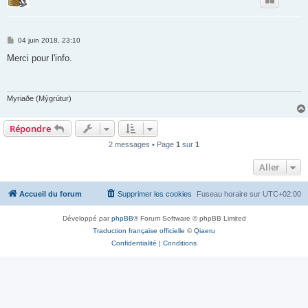
M
04 juin 2018, 23:10
e
s
Merci pour l'info.
s
a
g
e
Myriaðe (Mýgrútur)
Répondre
2 messages • Page
1
sur
1
Aller
Accueil du forum
Supprimer les cookies
Fuseau horaire sur
UTC+02:00
Développé par
phpBB
® Forum Software © phpBB Limited
Traduction française officielle
©
Qiaeru
Confidentialité
|
Conditions