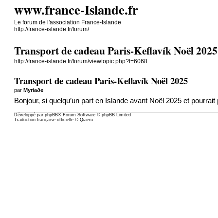
www.france-Islande.fr
Le forum de l'association France-Islande
http://france-islande.fr/forum/
Transport de cadeau Paris-Keflavík Noël 2025
http://france-islande.fr/forum/viewtopic.php?t=6068
Transport de cadeau Paris-Keflavík Noël 2025
par
Myriaðe
Bonjour, si quelqu’un part en Islande avant Noël 2025 et pourrai
Développé par
phpBB
® Forum Software © phpBB Limited
Traduction française officielle
©
Qiaeru