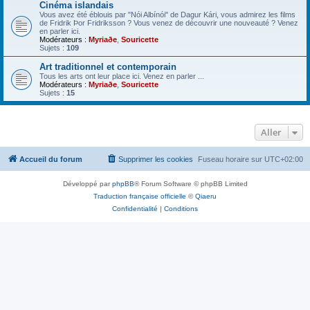
Cinéma islandais
Vous avez été éblouis par "Nói Albínói" de Dagur Kári, vous admirez les films
de Fridrik Þor Fridriksson ? Vous venez de découvrir une nouveauté ? Venez
en parler ici.
Modérateurs :
Myriaðe
,
Souricette
Sujets :
109
Art traditionnel et contemporain
Tous les arts ont leur place ici. Venez en parler ...
Modérateurs :
Myriaðe
,
Souricette
Sujets :
15
Aller
Accueil du forum
Supprimer les cookies
Fuseau horaire sur
UTC+02:00
Développé par
phpBB
® Forum Software © phpBB Limited
Traduction française officielle
©
Qiaeru
Confidentialité
|
Conditions