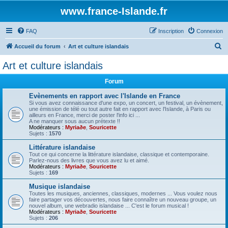
www.france-Islande.fr
FAQ
Inscription
Connexion
R
Accueil du forum
Art et culture islandais
e
Art et culture islandais
c
Forum
h
e
Evènements en rapport avec l'Islande en France
Si vous avez connaissance d'une expo, un concert, un festival, un évènement,
r
une émission de télé ou tout autre fait en rapport avec l'Islande, à Paris ou
ailleurs en France, merci de poster l'info ici ...
c
A ne manquer sous aucun prétexte !!
Modérateurs :
Myriaðe
,
Souricette
h
Sujets :
1570
e
Littérature islandaise
Tout ce qui concerne la littérature islandaise, classique et contemporaine.
r
Parlez-nous des livres que vous avez lu et aimé.
Modérateurs :
Myriaðe
,
Souricette
Sujets :
169
Musique islandaise
Toutes les musiques, anciennes, classiques, modernes ... Vous voulez nous
faire partager vos découvertes, nous faire connaître un nouveau groupe, un
nouvel album, une webradio islandaise ... C'est le forum musical !
Modérateurs :
Myriaðe
,
Souricette
Sujets :
206