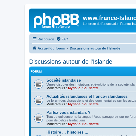
www.france-Island
Le forum de l'association France-Is
Raccourcis
FAQ
Accueil du forum
Discussions autour de l'Islande
Discussions autour de l'Islande
FORUM
Société islandaise
Venez discuter des mutations et évolutions de la société isla
Modérateurs :
Myriaðe
,
Souricette
Actualités islandaises et franco-islandaises
Le forum des discussions et des commentaires sur les actuali
Modérateurs :
Myriaðe
,
Souricette
Parlez-vous islandais ?
Tout ce qui concerne la langue ! Vous partagerez sur ce forum 
pour de petites traductions.
Modérateurs :
Myriaðe
,
Souricette
Histoire ... histoires ...