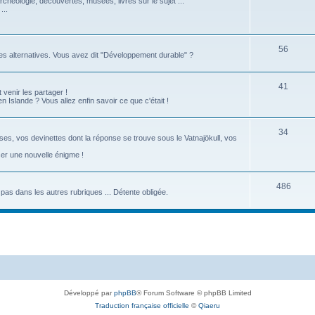
rchéologie, découvertes, musées, livres sur le sujet ...
...
56
tes alternatives. Vous avez dit "Développement durable" ?
41
 venir les partager !
Islande ? Vous allez enfin savoir ce que c'était !
34
ses, vos devinettes dont la réponse se trouve sous le Vatnajökull, vos
ser une nouvelle énigme !
486
re pas dans les autres rubriques ... Détente obligée.
Développé par
phpBB
® Forum Software © phpBB Limited
Traduction française officielle
©
Qiaeru