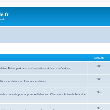
e.fr
lande
SUJETS
281
ndaise. Faites part de vos observations et de vos réflexions.
361
tés islandaises, ou franco-islandaises.
94
des conseils pour apprendre l'islandais. C'est aussi le lieu de l'entraide
37