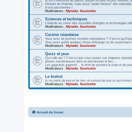
Ici on s'intéresse au passé, ancien ou plus récent. Histoire, a
Histoire de l'Islande, mais aussi "petite histoire" des Islandais 
A vos parchemins !
Modérateurs :
Myriaðe
,
Souricette
Sciences et techniques
L'islande au coeur des nouvelles énergies et technologies di
Modérateurs :
Myriaðe
,
Souricette
Cuisine islandaise
Vous avez de bonnes recettes islandaises ? C'est ici qu'il faut
Vous avez goûté quelque chose d'étrange ou de surprenant en 
Modérateurs :
Myriaðe
,
Souricette
Quizz et jeux
Qui colle qui ? C'est ici que vous posez vos énigmes islandai
photos mystérieuses dont on doit deviner le lieu ...
Les gagnants gagnent ... le droit de prendre la main et de po
Modérateurs :
Myriaðe
,
Souricette
Le bistrot
Ici on parle de tout et de rien, et surtout de tout ce qui n'ent
Modérateurs :
Myriaðe
,
Souricette
Accueil du forum