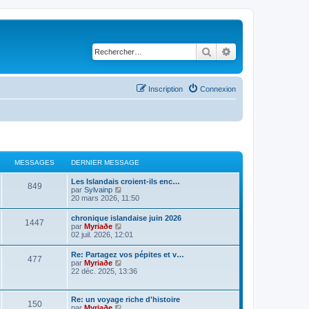
Rechercher
Recherche avancé
Inscription
Connexion
MESSAGES
DERNIER MESSAGE
Les Islandais croient-ils enc…
849
C
par
Sylvainp
o
20 mars 2026, 11:50
n
s
chronique islandaise juin 2026
1447
u
C
par
Myriaðe
l
o
02 juil. 2026, 12:01
t
n
e
s
Re: Partagez vos pépites et v…
r
477
u
C
par
Myriaðe
l
l
o
22 déc. 2025, 13:36
e
t
n
d
e
s
e
r
u
r
Re: un voyage riche d'histoire
l
150
l
n
C
par
Myriaðe
e