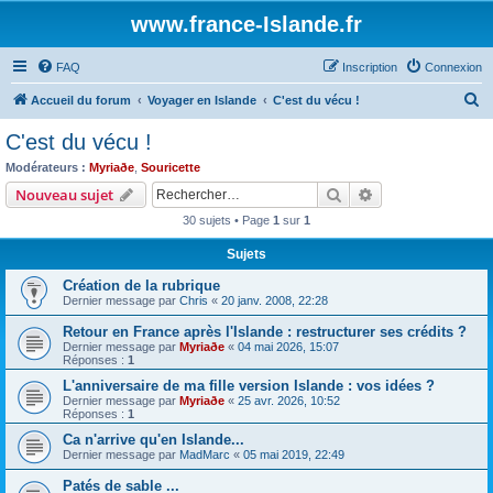
www.france-Islande.fr
FAQ
Inscription
Connexion
R
Accueil du forum
Voyager en Islande
C'est du vécu !
e
C'est du vécu !
c
Modérateurs :
Myriaðe
,
Souricette
h
Rechercher
Recherche avanc
Nouveau sujet
e
30 sujets • Page
1
sur
1
r
Sujets
c
Création de la rubrique
h
Dernier message par
Chris
«
20 janv. 2008, 22:28
e
Retour en France après l'Islande : restructurer ses crédits ?
r
Dernier message par
Myriaðe
«
04 mai 2026, 15:07
Réponses :
1
L'anniversaire de ma fille version Islande : vos idées ?
Dernier message par
Myriaðe
«
25 avr. 2026, 10:52
Réponses :
1
Ca n'arrive qu'en Islande...
Dernier message par
MadMarc
«
05 mai 2019, 22:49
Patés de sable ...