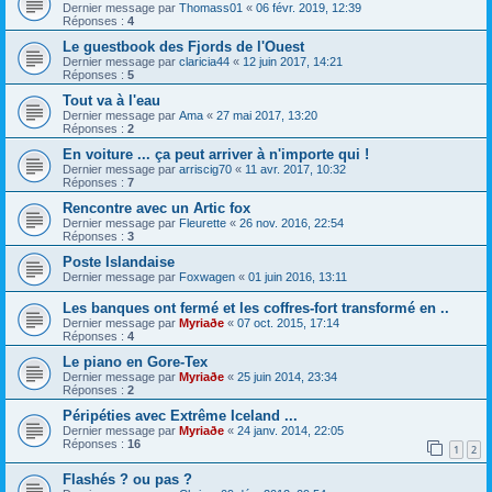
Dernier message par
Thomass01
«
06 févr. 2019, 12:39
Réponses :
4
Le guestbook des Fjords de l'Ouest
Dernier message par
claricia44
«
12 juin 2017, 14:21
Réponses :
5
Tout va à l'eau
Dernier message par
Ama
«
27 mai 2017, 13:20
Réponses :
2
En voiture ... ça peut arriver à n'importe qui !
Dernier message par
arriscig70
«
11 avr. 2017, 10:32
Réponses :
7
Rencontre avec un Artic fox
Dernier message par
Fleurette
«
26 nov. 2016, 22:54
Réponses :
3
Poste Islandaise
Dernier message par
Foxwagen
«
01 juin 2016, 13:11
Les banques ont fermé et les coffres-fort transformé en ..
Dernier message par
Myriaðe
«
07 oct. 2015, 17:14
Réponses :
4
Le piano en Gore-Tex
Dernier message par
Myriaðe
«
25 juin 2014, 23:34
Réponses :
2
Péripéties avec Extrême Iceland ...
Dernier message par
Myriaðe
«
24 janv. 2014, 22:05
Réponses :
16
1
2
Flashés ? ou pas ?