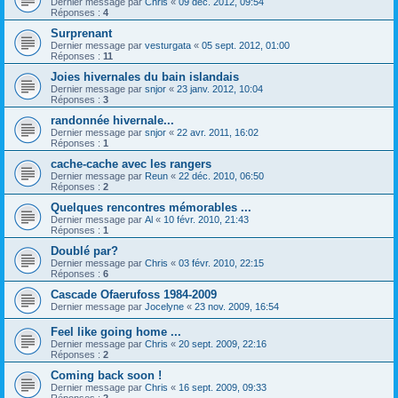
Dernier message par
Chris
«
09 déc. 2012, 09:54
Réponses :
4
Surprenant
Dernier message par
vesturgata
«
05 sept. 2012, 01:00
Réponses :
11
Joies hivernales du bain islandais
Dernier message par
snjor
«
23 janv. 2012, 10:04
Réponses :
3
randonnée hivernale...
Dernier message par
snjor
«
22 avr. 2011, 16:02
Réponses :
1
cache-cache avec les rangers
Dernier message par
Reun
«
22 déc. 2010, 06:50
Réponses :
2
Quelques rencontres mémorables ...
Dernier message par
Al
«
10 févr. 2010, 21:43
Réponses :
1
Doublé par?
Dernier message par
Chris
«
03 févr. 2010, 22:15
Réponses :
6
Cascade Ofaerufoss 1984-2009
Dernier message par
Jocelyne
«
23 nov. 2009, 16:54
Feel like going home ...
Dernier message par
Chris
«
20 sept. 2009, 22:16
Réponses :
2
Coming back soon !
Dernier message par
Chris
«
16 sept. 2009, 09:33