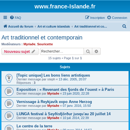
www.france-Islande.fr
FAQ
Inscription
Connexion
R
Accueil du forum
Art et culture islandais
Art traditionnel et contemporain
e
Art traditionnel et contemporain
c
Modérateurs :
Myriaðe
,
Souricette
h
Rechercher
Recherche avanc
Nouveau sujet
e
15 sujets • Page
1
sur
1
r
Sujets
c
[Topic unique] Les bons liens artistiques
h
Dernier message par
steph
«
13 déc. 2005, 20:07
e
Réponses :
3
r
Exposition : « Revenant des fjords de l’ouest » à Paris
Dernier message par
Myriaðe
«
23 juin 2020, 22:28
Vernissage à Reykjavík expo Anne Herzog
Dernier message par
Myriaðe
«
07 janv. 2016, 15:50
LUNGA festival à Seyðisfjörður jusqu'au 20 juillet 14
Dernier message par
Myriaðe
«
10 juil. 2014, 22:39
Le centre de la terre
Dernier message par
Myriaðe
«
09 mars 2014, 16:57