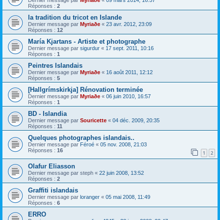
Réponses :
2
la tradition du tricot en Islande
Dernier message par
Myriaðe
«
23 avr. 2012, 23:09
Réponses :
12
María Kjartans - Artiste et photographe
Dernier message par
sigurdur
«
17 sept. 2011, 10:16
Réponses :
1
Peintres Islandais
Dernier message par
Myriaðe
«
16 août 2011, 12:12
Réponses :
5
[Hallgrímskirkja] Rénovation terminée
Dernier message par
Myriaðe
«
06 juin 2010, 16:57
Réponses :
1
BD - Islandia
Dernier message par
Souricette
«
04 déc. 2009, 20:35
Réponses :
11
Quelques photographes islandais..
Dernier message par
Féroé
«
05 nov. 2008, 21:03
Réponses :
16
1
2
Olafur Eliasson
Dernier message par
steph
«
22 juin 2008, 13:52
Réponses :
2
Graffiti islandais
Dernier message par
loranger
«
05 mai 2008, 11:49
Réponses :
6
ERRO