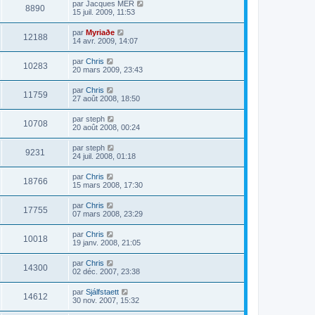
par
Jacques MER
8890
15 juil. 2009, 11:53
par
Myriaðe
12188
14 avr. 2009, 14:07
par
Chris
10283
20 mars 2009, 23:43
par
Chris
11759
27 août 2008, 18:50
par
steph
10708
20 août 2008, 00:24
par
steph
9231
24 juil. 2008, 01:18
par
Chris
18766
15 mars 2008, 17:30
par
Chris
17755
07 mars 2008, 23:29
par
Chris
10018
19 janv. 2008, 21:05
par
Chris
14300
02 déc. 2007, 23:38
par
Sjálfstaett
14612
30 nov. 2007, 15:32