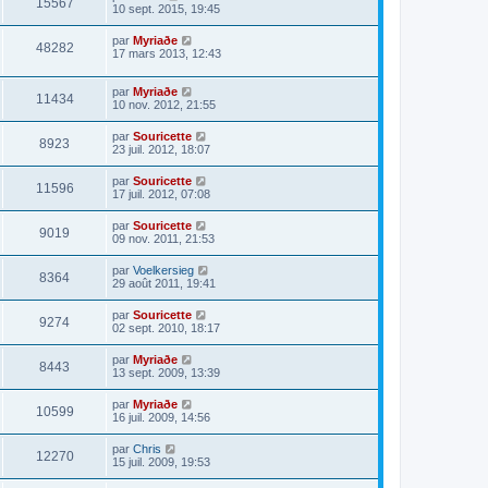
15567
10 sept. 2015, 19:45
par
Myriaðe
48282
17 mars 2013, 12:43
par
Myriaðe
11434
10 nov. 2012, 21:55
par
Souricette
8923
23 juil. 2012, 18:07
par
Souricette
11596
17 juil. 2012, 07:08
par
Souricette
9019
09 nov. 2011, 21:53
par
Voelkersieg
8364
29 août 2011, 19:41
par
Souricette
9274
02 sept. 2010, 18:17
par
Myriaðe
8443
13 sept. 2009, 13:39
par
Myriaðe
10599
16 juil. 2009, 14:56
par
Chris
12270
15 juil. 2009, 19:53