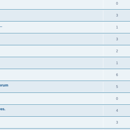
0
3
..
1
3
2
1
6
forum
5
0
res.
4
3