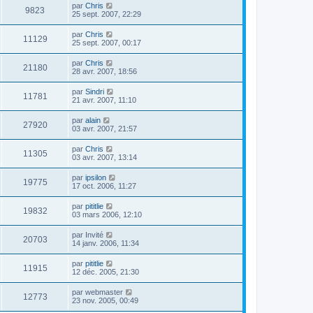
par
Chris
9823
25 sept. 2007, 22:29
par
Chris
11129
25 sept. 2007, 00:17
par
Chris
21180
28 avr. 2007, 18:56
par
Sindri
11781
21 avr. 2007, 11:10
par
alain
27920
03 avr. 2007, 21:57
par
Chris
11305
03 avr. 2007, 13:14
par
ipsilon
19775
17 oct. 2006, 11:27
par
pititlie
19832
03 mars 2006, 12:10
par
Invité
20703
14 janv. 2006, 11:34
par
pititlie
11915
12 déc. 2005, 21:30
par
webmaster
12773
23 nov. 2005, 00:49