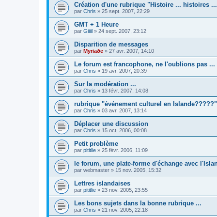
Création d'une rubrique "Histoire ... histoires ...
par
Chris
»
25 sept. 2007, 22:29
GMT + 1 Heure
par
Giiiil
»
24 sept. 2007, 23:12
Disparition de messages
par
Myriaðe
»
27 avr. 2007, 14:10
Le forum est francophone, ne l'oublions pas ...
par
Chris
»
19 avr. 2007, 20:39
Sur la modération ...
par
Chris
»
13 févr. 2007, 14:08
rubrique "événement culturel en Islande?????"
par
Chris
»
03 avr. 2007, 13:14
Déplacer une discussion
par
Chris
»
15 oct. 2006, 00:08
Petit problème
par
pititlie
»
25 févr. 2006, 11:09
le forum, une plate-forme d'échange avec l'Isla
par
webmaster
»
15 nov. 2005, 15:32
Lettres islandaises
par
pititlie
»
23 nov. 2005, 23:55
Les bons sujets dans la bonne rubrique ...
par
Chris
»
21 nov. 2005, 22:18