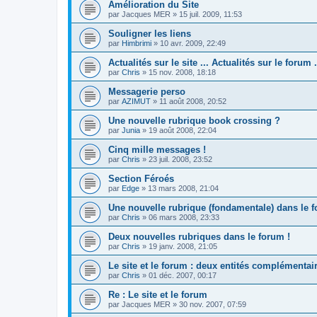
Amélioration du Site
par
Jacques MER
»
15 juil. 2009, 11:53
Souligner les liens
par
Himbrimi
»
10 avr. 2009, 22:49
Actualités sur le site ... Actualités sur le forum .
par
Chris
»
15 nov. 2008, 18:18
Messagerie perso
par
AZIMUT
»
11 août 2008, 20:52
Une nouvelle rubrique book crossing ?
par
Junia
»
19 août 2008, 22:04
Cinq mille messages !
par
Chris
»
23 juil. 2008, 23:52
Section Féroés
par
Edge
»
13 mars 2008, 21:04
Une nouvelle rubrique (fondamentale) dans le 
par
Chris
»
06 mars 2008, 23:33
Deux nouvelles rubriques dans le forum !
par
Chris
»
19 janv. 2008, 21:05
Le site et le forum : deux entités complémentai
par
Chris
»
01 déc. 2007, 00:17
Re : Le site et le forum
par
Jacques MER
»
30 nov. 2007, 07:59