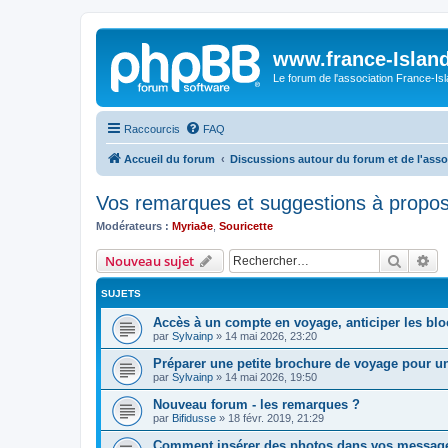
www.france-Island
Le forum de l'association France-Is
Raccourcis
FAQ
Accueil du forum
Discussions autour du forum et de l'asso
Vos remarques et suggestions à propos
Modérateurs :
Myriaðe
,
Souricette
Recher
Re
Nouveau sujet
SUJETS
Accès à un compte en voyage, anticiper les bl
par
Sylvainp
»
14 mai 2026, 23:20
Préparer une petite brochure de voyage pour u
par
Sylvainp
»
14 mai 2026, 19:50
Nouveau forum - les remarques ?
par
Bifidusse
»
18 févr. 2019, 21:29
Comment insérer des photos dans vos messag