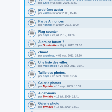
par
Chris
»
06 sept. 2008, 23:59
problème avatar
par
val38
»
02 août 2008, 15:46
Partie Annonces
par
Yannick
»
10 nov. 2012, 19:24
Flag counter
par
snjor
»
23 juil. 2012, 13:26
Alors ce forum ?
par
Souricette
»
16 juil. 2012, 21:10
climat
par
angelinoto
»
09 nov. 2011, 15:50
Une liste des villes.
par
Voelkersieg
»
29 août 2011, 19:41
Taille des photos.
par
snjor
»
02 sept. 2010, 16:26
Galerie photos
par
Myriaðe
»
13 sept. 2009, 13:39
Aidez-nous
par
Myriaðe
»
16 juil. 2009, 12:41
Galerie photo
par
Myriaðe
»
13 juil. 2009, 14:21