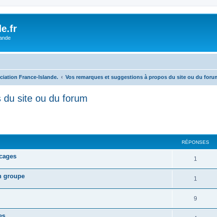
e.fr
lande
ciation France-Islande.
Vos remarques et suggestions à propos du site ou du foru
 du site ou du forum
cher
cherche avancée
RÉPONSES
ocages
1
n groupe
1
9
es