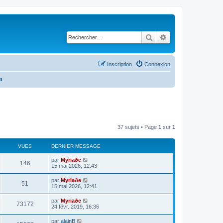
Rechercher
Recherche avancé
Inscription
Connexion
m
37 sujets • Page
1
sur
1
VUES
DERNIER MESSAGE
par
Myriaðe
146
15 mai 2026, 12:43
par
Myriaðe
51
15 mai 2026, 12:41
par
Myriaðe
73172
24 févr. 2019, 16:36
par
alainB