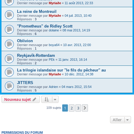
Dernier message par
Myriaðe
«
11 août 2013, 22:33
La reine de Montreuil
Dernier message par
Myriaðe
«
04 juil. 2013, 10:40
Réponses :
3
"Prometheus" de Ridley Scott
Dernier message par
dolaine
«
08 mai 2013, 14:19
Réponses :
6
Oblivion
Dernier message par
boya64
«
10 avr. 2013, 22:00
Réponses :
1
Reykjavík-Rotterdam
Dernier message par
PEk
«
11 janv. 2013, 16:14
Réponses :
2
La trilogie islandaise sur "le fils du pêcheur" au
Dernier message par
Myriaðe
«
10 déc. 2012, 14:38
JITTERS
Dernier message par
Adrien
«
04 mars 2012, 15:54
Réponses :
5
Nouveau sujet
1
2
3
Suivant
109 sujets
Aller
PERMISSIONS DU FORUM