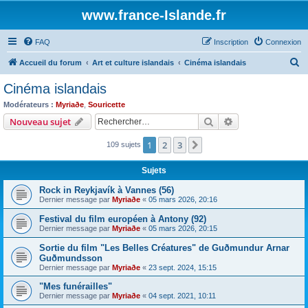
www.france-Islande.fr
FAQ
Inscription
Connexion
R
Accueil du forum
Art et culture islandais
Cinéma islandais
e
Cinéma islandais
c
Modérateurs :
Myriaðe
,
Souricette
h
Rechercher
Recherche avanc
Nouveau sujet
e
1
2
3
Suivant
109 sujets
r
c
Sujets
h
Rock in Reykjavík à Vannes (56)
e
Dernier message par
Myriaðe
«
05 mars 2026, 20:16
r
Festival du film européen à Antony (92)
Dernier message par
Myriaðe
«
05 mars 2026, 20:15
Sortie du film "Les Belles Créatures" de Guðmundur Arnar
Guðmundsson
Dernier message par
Myriaðe
«
23 sept. 2024, 15:15
"Mes funérailles"
Dernier message par
Myriaðe
«
04 sept. 2021, 10:11