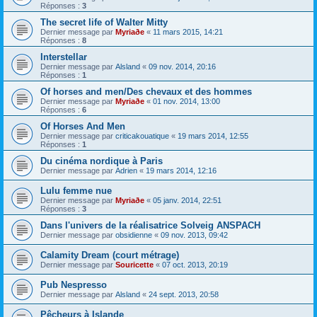
Réponses :
3
The secret life of Walter Mitty
Dernier message par
Myriaðe
«
11 mars 2015, 14:21
Réponses :
8
Interstellar
Dernier message par
Alsland
«
09 nov. 2014, 20:16
Réponses :
1
Of horses and men/Des chevaux et des hommes
Dernier message par
Myriaðe
«
01 nov. 2014, 13:00
Réponses :
6
Of Horses And Men
Dernier message par
criticakouatique
«
19 mars 2014, 12:55
Réponses :
1
Du cinéma nordique à Paris
Dernier message par
Adrien
«
19 mars 2014, 12:16
Lulu femme nue
Dernier message par
Myriaðe
«
05 janv. 2014, 22:51
Réponses :
3
Dans l'univers de la réalisatrice Solveig ANSPACH
Dernier message par
obsidienne
«
09 nov. 2013, 09:42
Calamity Dream (court métrage)
Dernier message par
Souricette
«
07 oct. 2013, 20:19
Pub Nespresso
Dernier message par
Alsland
«
24 sept. 2013, 20:58
Pêcheurs à Islande