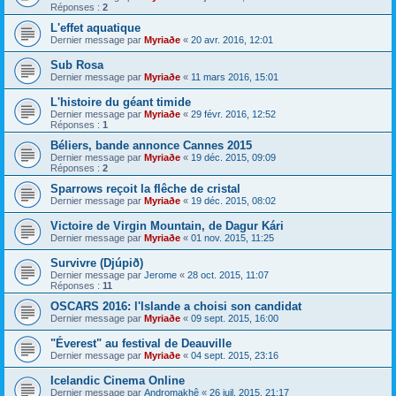
Réponses :
2
L'effet aquatique
Dernier message par
Myriaðe
«
20 avr. 2016, 12:01
Sub Rosa
Dernier message par
Myriaðe
«
11 mars 2016, 15:01
L'histoire du géant timide
Dernier message par
Myriaðe
«
29 févr. 2016, 12:52
Réponses :
1
Béliers, bande annonce Cannes 2015
Dernier message par
Myriaðe
«
19 déc. 2015, 09:09
Réponses :
2
Sparrows reçoit la flêche de cristal
Dernier message par
Myriaðe
«
19 déc. 2015, 08:02
Victoire de Virgin Mountain, de Dagur Kári
Dernier message par
Myriaðe
«
01 nov. 2015, 11:25
Survivre (Djúpið)
Dernier message par
Jerome
«
28 oct. 2015, 11:07
Réponses :
11
OSCARS 2016: l'Islande a choisi son candidat
Dernier message par
Myriaðe
«
09 sept. 2015, 16:00
"Éverest" au festival de Deauville
Dernier message par
Myriaðe
«
04 sept. 2015, 23:16
Icelandic Cinema Online
Dernier message par
Andromakhê
«
26 juil. 2015, 21:17