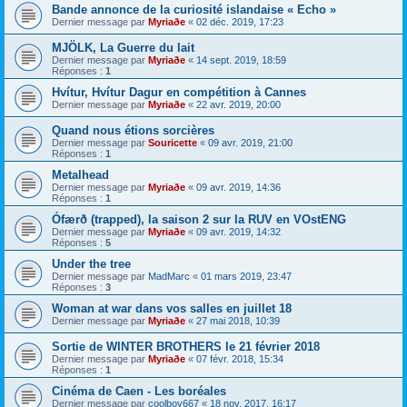
Bande annonce de la curiosité islandaise « Echo »
Dernier message par
Myriaðe
«
02 déc. 2019, 17:23
MJÖLK, La Guerre du lait
Dernier message par
Myriaðe
«
14 sept. 2019, 18:59
Réponses :
1
Hvítur, Hvítur Dagur en compétition à Cannes
Dernier message par
Myriaðe
«
22 avr. 2019, 20:00
Quand nous étions sorcières
Dernier message par
Souricette
«
09 avr. 2019, 21:00
Réponses :
1
Metalhead
Dernier message par
Myriaðe
«
09 avr. 2019, 14:36
Réponses :
1
Ófærð (trapped), la saison 2 sur la RUV en VOstENG
Dernier message par
Myriaðe
«
09 avr. 2019, 14:32
Réponses :
5
Under the tree
Dernier message par
MadMarc
«
01 mars 2019, 23:47
Réponses :
3
Woman at war dans vos salles en juillet 18
Dernier message par
Myriaðe
«
27 mai 2018, 10:39
Sortie de WINTER BROTHERS le 21 février 2018
Dernier message par
Myriaðe
«
07 févr. 2018, 15:34
Réponses :
1
Cinéma de Caen - Les boréales
Dernier message par
coolboy667
«
18 nov. 2017, 16:17