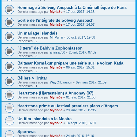
Hommage à Solveig Anspach à la Cinémathèque de Paris
Dernier message par
Myriaðe
«
17 oct. 2017, 14:13
Sortie de l'intégrale de Solveig Anspach
Dernier message par
Myriaðe
«
17 oct. 2017, 14:07
Un mariage islandais
Dernier message par
Mr Puffin
«
06 oct. 2017, 19:58
Réponses :
2
"Jitters" de Baldvin Zophoníasson
Dernier message par
anaisac30
«
25 juil. 2017, 07:02
Réponses :
3
Baltasar Kormákur prépare une série sur le volcan Katla
Dernier message par
Myriaðe
«
06 avr. 2017, 15:31
Réponses :
2
Béliers > Hrútar
Dernier message par
WayOfEvasion
«
09 mars 2017, 21:59
Réponses :
1
Heartstone (Hjartasteinn) à Annonay (07)
Dernier message par
Myriaðe
«
01 févr. 2017, 21:56
Heartstone primé au festival premiers plans d'Angers
Dernier message par
Myriaðe
«
29 janv. 2017, 15:35
Un film islandais à la Mostra
Dernier message par
Myriaðe
«
14 sept. 2016, 16:07
Sparrows
Dernier message par
Myriaðe
«
24 juin 2016, 16:16