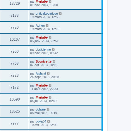
par
Myriaðe
13729
01 nov. 2014, 13:00
par
criticakouatique
8133
19 mars 2014, 12:55
par
Adrien
7780
19 mars 2014, 12:16
par
Myriaðe
10167
05 janv. 2014, 22:51
par
obsidienne
7900
09 nov. 2013, 09:42
par
Souricette
7708
07 oct. 2013, 20:19
par
Alsland
7223
24 sept. 2013, 20:58
par
Myriaðe
7172
11 août 2013, 22:33
par
Myriaðe
10590
04 juil. 2013, 10:40
par
dolaine
13525
08 mai 2013, 14:19
par
boya64
7977
10 avr. 2013, 22:00