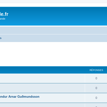
e.fr
lande
is
cher
cherche avancée
RÉPONSES
0
0
ðmundur Arnar Guðmundsson
0