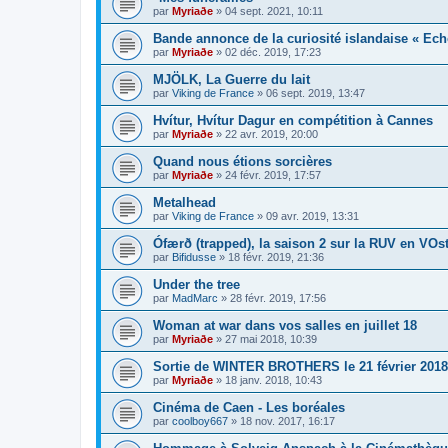
par
Myriaðe
»
04 sept. 2021, 10:11
Bande annonce de la curiosité islandaise « Ech
par
Myriaðe
»
02 déc. 2019, 17:23
MJÖLK, La Guerre du lait
par
Viking de France
»
06 sept. 2019, 13:47
Hvítur, Hvítur Dagur en compétition à Cannes
par
Myriaðe
»
22 avr. 2019, 20:00
Quand nous étions sorcières
par
Myriaðe
»
24 févr. 2019, 17:57
Metalhead
par
Viking de France
»
09 avr. 2019, 13:31
Ófærð (trapped), la saison 2 sur la RUV en VO
par
Bifidusse
»
18 févr. 2019, 21:36
Under the tree
par
MadMarc
»
28 févr. 2019, 17:56
Woman at war dans vos salles en juillet 18
par
Myriaðe
»
27 mai 2018, 10:39
Sortie de WINTER BROTHERS le 21 février 2018
par
Myriaðe
»
18 janv. 2018, 10:43
Cinéma de Caen - Les boréales
par
coolboy667
»
18 nov. 2017, 16:17