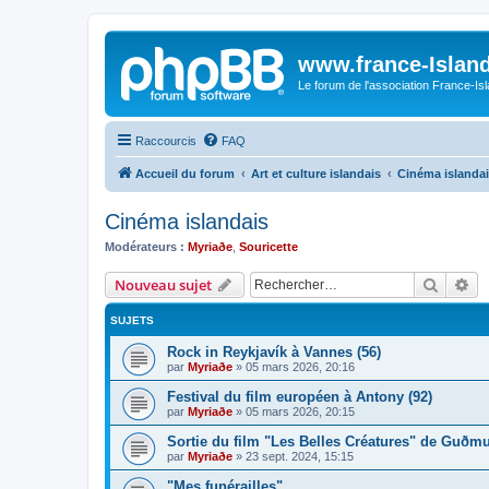
www.france-Island
Le forum de l'association France-Is
Raccourcis
FAQ
Accueil du forum
Art et culture islandais
Cinéma islanda
Cinéma islandais
Modérateurs :
Myriaðe
,
Souricette
Recher
Re
Nouveau sujet
SUJETS
Rock in Reykjavík à Vannes (56)
par
Myriaðe
»
05 mars 2026, 20:16
Festival du film européen à Antony (92)
par
Myriaðe
»
05 mars 2026, 20:15
Sortie du film "Les Belles Créatures" de Gu
par
Myriaðe
»
23 sept. 2024, 15:15
"Mes funérailles"