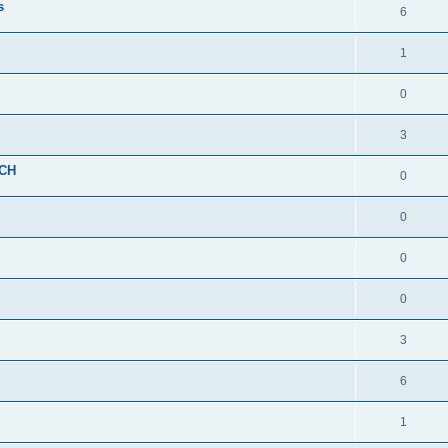
s
6
1
0
3
ACH
0
0
0
0
3
6
1