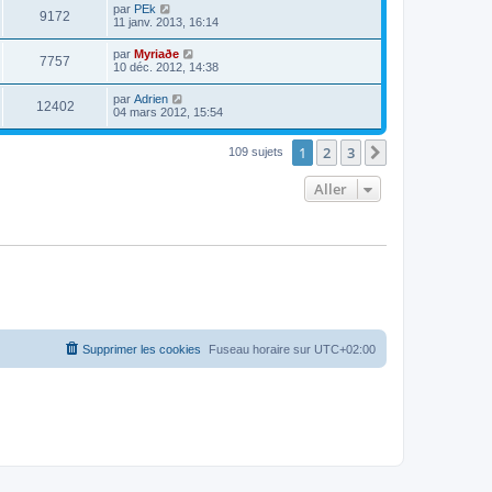
par
PEk
9172
11 janv. 2013, 16:14
par
Myriaðe
7757
10 déc. 2012, 14:38
par
Adrien
12402
04 mars 2012, 15:54
1
2
3
Suivant
109 sujets
Aller
Supprimer les cookies
Fuseau horaire sur
UTC+02:00