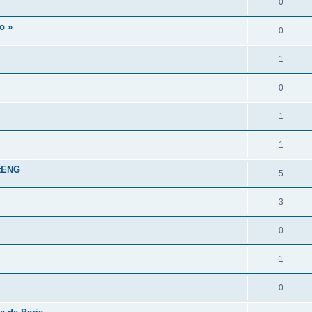
0
o »
0
1
0
1
1
stENG
5
3
0
1
0