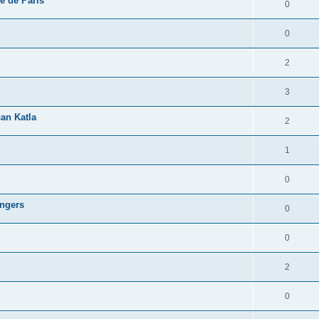
e de Paris
0
0
2
3
can Katla
2
1
0
Angers
0
0
2
0