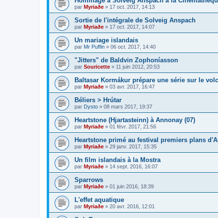
Hommage à Solveig Anspach à la Cinémathèqu
par
Myriaðe
»
17 oct. 2017, 14:13
Sortie de l'intégrale de Solveig Anspach
par
Myriaðe
»
17 oct. 2017, 14:07
Un mariage islandais
par
Mr Puffin
»
06 oct. 2017, 14:40
"Jitters" de Baldvin Zophoníasson
par
Souricette
»
11 juin 2012, 20:53
Baltasar Kormákur prépare une série sur le vol
par
Myriaðe
»
03 avr. 2017, 16:47
Béliers > Hrútar
par
Dysto
»
08 mars 2017, 19:37
Heartstone (Hjartasteinn) à Annonay (07)
par
Myriaðe
»
01 févr. 2017, 21:56
Heartstone primé au festival premiers plans d'
par
Myriaðe
»
29 janv. 2017, 15:35
Un film islandais à la Mostra
par
Myriaðe
»
14 sept. 2016, 16:07
Sparrows
par
Myriaðe
»
01 juin 2016, 18:39
L'effet aquatique
par
Myriaðe
»
20 avr. 2016, 12:01