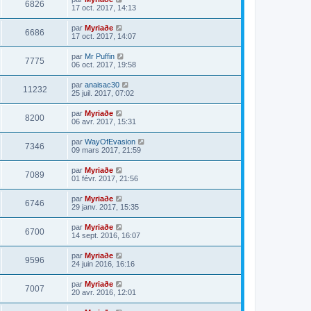
6826
17 oct. 2017, 14:13
par
Myriaðe
6686
17 oct. 2017, 14:07
par
Mr Puffin
7775
06 oct. 2017, 19:58
par
anaisac30
11232
25 juil. 2017, 07:02
par
Myriaðe
8200
06 avr. 2017, 15:31
par
WayOfEvasion
7346
09 mars 2017, 21:59
par
Myriaðe
7089
01 févr. 2017, 21:56
par
Myriaðe
6746
29 janv. 2017, 15:35
par
Myriaðe
6700
14 sept. 2016, 16:07
par
Myriaðe
9596
24 juin 2016, 16:16
par
Myriaðe
7007
20 avr. 2016, 12:01