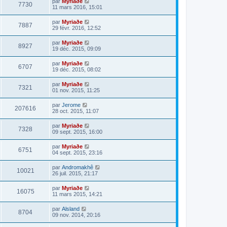
par
Myriaðe
7730
11 mars 2016, 15:01
par
Myriaðe
7887
29 févr. 2016, 12:52
par
Myriaðe
8927
19 déc. 2015, 09:09
par
Myriaðe
6707
19 déc. 2015, 08:02
par
Myriaðe
7321
01 nov. 2015, 11:25
par
Jerome
207616
28 oct. 2015, 11:07
par
Myriaðe
7328
09 sept. 2015, 16:00
par
Myriaðe
6751
04 sept. 2015, 23:16
par
Andromakhê
10021
26 juil. 2015, 21:17
par
Myriaðe
16075
11 mars 2015, 14:21
par
Alsland
8704
09 nov. 2014, 20:16