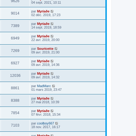
9626
04 sept. 2021, 10:11
par
Myriaðe
9014
02 déc. 2019, 17:23
par
Myriaðe
7389
14 sept. 2019, 18:59
par
Myriaðe
6949
22 avr. 2019, 20:00
par
Souricette
7269
09 avr. 2019, 21:00
par
Myriaðe
6927
09 avr. 2019, 14:36
par
Myriaðe
12036
09 avr. 2019, 14:32
par
MadMarc
8861
01 mars 2019, 23:47
par
Myriaðe
8388
27 mai 2018, 10:39
par
Myriaðe
7854
07 févr. 2018, 15:34
par
coolboy667
7103
18 nov. 2017, 16:17
par
Myriaðe