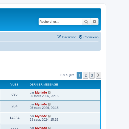
Rechercher
Recherche avancé
Inscription
Connexion
1
2
3
Suivant
109 sujets
VUES
DERNIER MESSAGE
par
Myriaðe
695
05 mars 2026, 20:16
par
Myriaðe
204
05 mars 2026, 20:15
par
Myriaðe
14234
23 sept. 2024, 15:15
par
Myriaðe