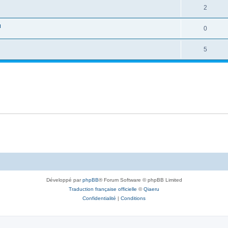
2
u
0
5
Développé par
phpBB
® Forum Software © phpBB Limited
Traduction française officielle
©
Qiaeru
Confidentialité
|
Conditions