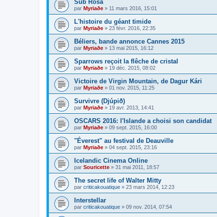
Sub Rosa
par
Myriaðe
»
11 mars 2016, 15:01
L'histoire du géant timide
par
Myriaðe
»
23 févr. 2016, 22:35
Béliers, bande annonce Cannes 2015
par
Myriaðe
»
13 mai 2015, 16:12
Sparrows reçoit la flêche de cristal
par
Myriaðe
»
19 déc. 2015, 08:02
Victoire de Virgin Mountain, de Dagur Kári
par
Myriaðe
»
01 nov. 2015, 11:25
Survivre (Djúpið)
par
Myriaðe
»
19 avr. 2013, 14:41
OSCARS 2016: l'Islande a choisi son candidat
par
Myriaðe
»
09 sept. 2015, 16:00
"Éverest" au festival de Deauville
par
Myriaðe
»
04 sept. 2015, 23:16
Icelandic Cinema Online
par
Souricette
»
31 mai 2011, 18:57
The secret life of Walter Mitty
par
criticakouatique
»
23 mars 2014, 12:23
Interstellar
par
criticakouatique
»
09 nov. 2014, 07:54