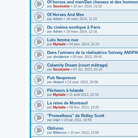
Of horses and men/Des chevaux et des homme
par
Souricette
»
10 avr. 2014, 21:52
Of Horses And Men
par
Adrien
»
18 mars 2014, 11:13
Du cinéma nordique à Paris
par
Adrien
»
19 mars 2014, 12:16
Lulu femme nue
par
Myriaðe
»
04 janv. 2014, 22:23
Dans l'univers de la réalisatrice Solveig ANSP
par
obsidienne
»
09 nov. 2013, 09:42
Calamity Dream (court métrage)
par
Souricette
»
07 oct. 2013, 20:19
Pub Nespresso
par
Alsland
»
24 sept. 2013, 20:58
Pêcheurs à Islande
par
Myriaðe
»
11 août 2013, 22:33
La reine de Montreuil
par
Myriaðe
»
09 févr. 2013, 14:25
"Prometheus" de Ridley Scott
par
snjor
»
20 juil. 2011, 16:59
Oblivion
par
Bifidusse
»
10 avr. 2013, 12:06