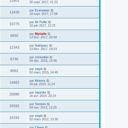
12601
30 sept. 2017, 21:23
par
Everwinter
13430
19 sept. 2017, 17:56
par
Mr Puffin
10775
10 juin 2017, 12:25
par
Myriaðe
8850
13 févr. 2017, 20:49
par
Nathpasc
12343
13 févr. 2017, 19:23
par
chrisetfan
8730
09 déc. 2015, 15:06
par
steph
8662
02 mars 2015, 14:49
par
Monory
14682
20 juil. 2014, 11:24
par
sigurdur
20080
16 avr. 2014, 20:24
par
Tomtom
20392
04 nov. 2013, 13:29
par
steph
16192
02 mars 2012, 13:30
par
Cleww