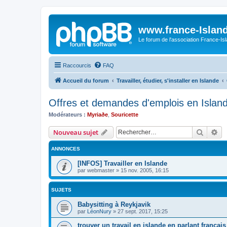
www.france-Island
Le forum de l'association France-Is
Raccourcis
FAQ
Accueil du forum
Travailler, étudier, s'installer en Islande
Offres et demandes d'emplois en Islan
Modérateurs :
Myriaðe
,
Souricette
Recher
Re
Nouveau sujet
ANNONCES
[INFOS] Travailler en Islande
par
webmaster
»
15 nov. 2005, 16:15
SUJETS
Babysitting à Reykjavik
par
LéonNury
»
27 sept. 2017, 15:25
trouver un travail en islande en parlant francais