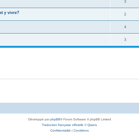
3
et y vivre?
2
4
3
Développé par
phpBB
® Forum Software © phpBB Limited
Traduction française officielle
©
Qiaeru
Confidentialité
|
Conditions