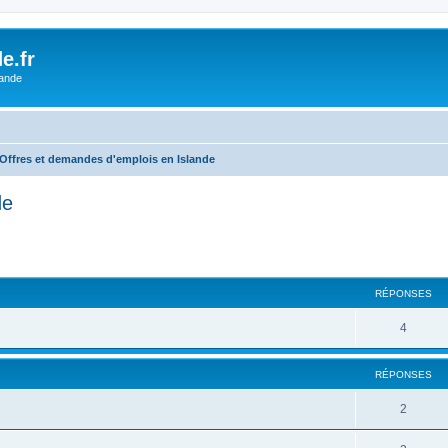
e.fr
lande
Offres et demandes d'emplois en Islande
de
cher
cherche avancée
RÉPONSES
4
RÉPONSES
2