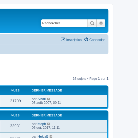
Rechercher
Recherche avancé
Inscription
Connexion
16 sujets • Page
1
sur
1
VUES
DERNIER MESSAGE
par
Sindri
21709
03 août 2007, 00:11
VUES
DERNIER MESSAGE
par
steph
33931
06 oct. 2017, 11:11
par
HelgaB