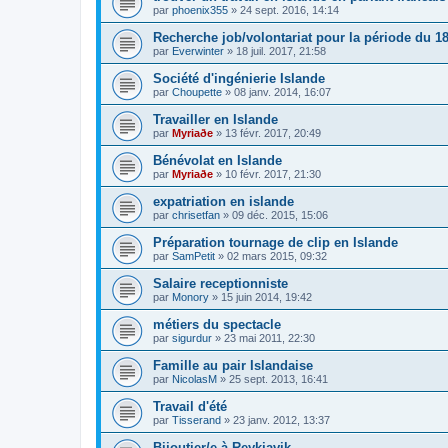
par
phoenix355
»
24 sept. 2016, 14:14
Recherche job/volontariat pour la période du 18
par
Everwinter
»
18 juil. 2017, 21:58
Société d'ingénierie Islande
par
Choupette
»
08 janv. 2014, 16:07
Travailler en Islande
par
Myriaðe
»
13 févr. 2017, 20:49
Bénévolat en Islande
par
Myriaðe
»
10 févr. 2017, 21:30
expatriation en islande
par
chrisetfan
»
09 déc. 2015, 15:06
Préparation tournage de clip en Islande
par
SamPetit
»
02 mars 2015, 09:32
Salaire receptionniste
par
Monory
»
15 juin 2014, 19:42
métiers du spectacle
par
sigurdur
»
23 mai 2011, 22:30
Famille au pair Islandaise
par
NicolasM
»
25 sept. 2013, 16:41
Travail d'été
par
Tisserand
»
23 janv. 2012, 13:37
Bijoutier/e à Reykjavik