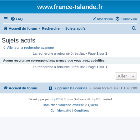
www.france-Islande.fr
FAQ
Inscription
Connexion
R
Accueil du forum
Rechercher
Sujets actifs
e
Sujets actifs
c
Aller sur la recherche avancée
h
La recherche a retourné 0 résultat • Page
1
sur
1
e
Aucun résultat ne correspond aux termes que vous avez spécifiés.
r
La recherche a retourné 0 résultat • Page
1
sur
1
c
Aller
h
Accueil du forum
Supprimer les cookies
Fuseau horaire sur
UTC+02:00
e
r
Développé par
phpBB
® Forum Software © phpBB Limited
Traduction française officielle
©
Qiaeru
Confidentialité
|
Conditions