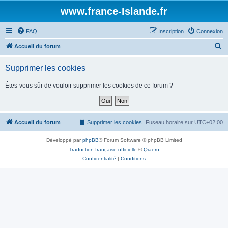
www.france-Islande.fr
FAQ
Inscription
Connexion
R
Accueil du forum
e
Supprimer les cookies
c
h
Êtes-vous sûr de vouloir supprimer les cookies de ce forum ?
e
r
c
Accueil du forum
Supprimer les cookies
Fuseau horaire sur
UTC+02:00
h
Développé par
phpBB
® Forum Software © phpBB Limited
e
Traduction française officielle
©
Qiaeru
r
Confidentialité
|
Conditions